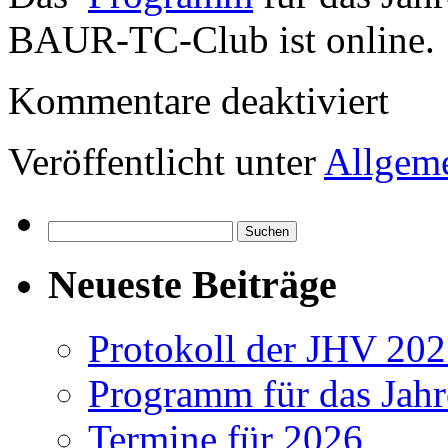
2018
BAUR-TC-Club ist online.
für
Kommentare deaktiviert
Program
für
das
Veröffentlicht unter
Allgem
Jahrestre
2018
Suchen
nach:
Neueste Beiträge
Protokoll der JHV 20
Programm für das Jahr
Termine für 2026