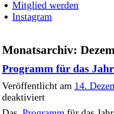
Mitglied werden
Instagram
Monatsarchiv:
Dezem
Programm für das Jahre
Veröffentlicht am
14. Deze
für
deaktiviert
Programm
für
das
Das
Programm
für das Jah
Jahrestreffen