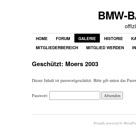
BMW-BA
offi
HOME
FORUM
GALERIE
HISTORIE
K
MITGLIEDERBEREICH
MITGLIED WERDEN
I
Geschützt: Moers 2003
Dieser Inhalt ist passwortgeschützt. Bitte gib unten das Pas
Passwort:
Proudly powered by WordPre