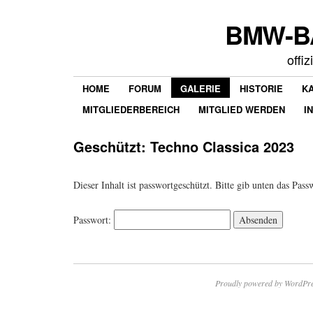
BMW-BA
offi
HOME
FORUM
GALERIE
HISTORIE
K
MITGLIEDERBEREICH
MITGLIED WERDEN
I
Geschützt: Techno Classica 2023
Dieser Inhalt ist passwortgeschützt. Bitte gib unten das Pas
Passwort:
Proudly powered by WordPre