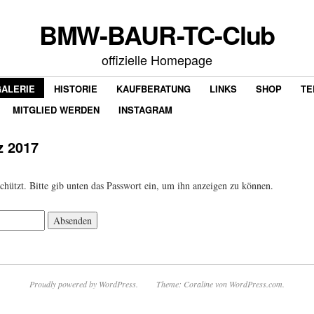
BMW-BAUR-TC-Club
offizielle Homepage
GALERIE
HISTORIE
KAUFBERATUNG
LINKS
SHOP
TE
MITGLIED WERDEN
INSTAGRAM
z 2017
schützt. Bitte gib unten das Passwort ein, um ihn anzeigen zu können.
Proudly powered by WordPress.
Theme: Coraline von
WordPress.com
.