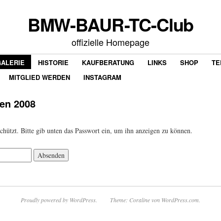
BMW-BAUR-TC-Club
offizielle Homepage
GALERIE
HISTORIE
KAUFBERATUNG
LINKS
SHOP
TE
MITGLIED WERDEN
INSTAGRAM
en 2008
schützt. Bitte gib unten das Passwort ein, um ihn anzeigen zu können.
Proudly powered by WordPress.
Theme: Coraline von
WordPress.com
.