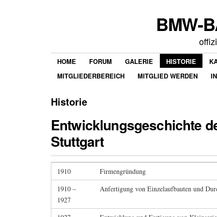
BMW-BA
offi
HOME
FORUM
GALERIE
HISTORIE
K
MITGLIEDERBEREICH
MITGLIED WERDEN
I
Historie
Entwicklungsgeschichte d
Stuttgart
1910
Firmengründung
1910 –
Anfertigung von Einzelaufbauten und Dur
1927